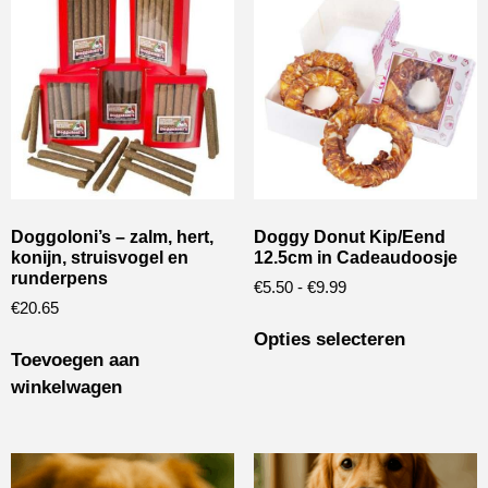
Doggoloni’s – zalm, hert,
Doggy Donut Kip/Eend
konijn, struisvogel en
12.5cm in Cadeaudoosje
runderpens
€
5.50
-
€
9.99
€
20.65
Opties selecteren
Toevoegen aan
winkelwagen