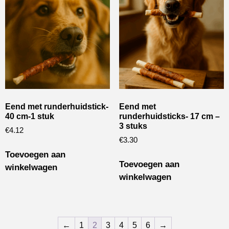
Eend met runderhuidstick-
Eend met
40 cm-1 stuk
runderhuidsticks- 17 cm –
3 stuks
€
4.12
€
3.30
Toevoegen aan
Toevoegen aan
winkelwagen
winkelwagen
←
1
2
3
4
5
6
→