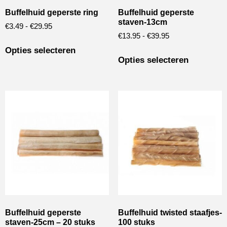
Buffelhuid geperste ring
Buffelhuid geperste
staven-13cm
€
3.49
-
€
29.95
€
13.95
-
€
39.95
Opties selecteren
Opties selecteren
Buffelhuid geperste
Buffelhuid twisted staafjes-
staven-25cm – 20 stuks
100 stuks