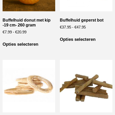
Buffelhuid donut met kip
Buffelhuid geperst bot
-19 cm- 260 gram
€
37.95
-
€
47.95
€
7.99
-
€
20.99
Opties selecteren
Opties selecteren