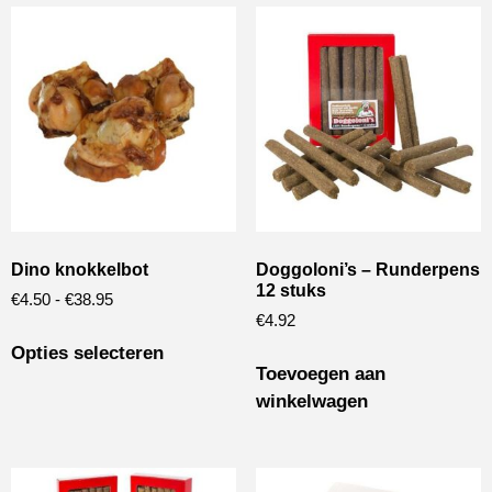
Dino knokkelbot
Doggoloni’s – Runderpens
12 stuks
€
4.50
-
€
38.95
€
4.92
Opties selecteren
Toevoegen aan
winkelwagen