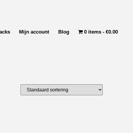
acks
Mijn account
Blog
0 items
€0.00