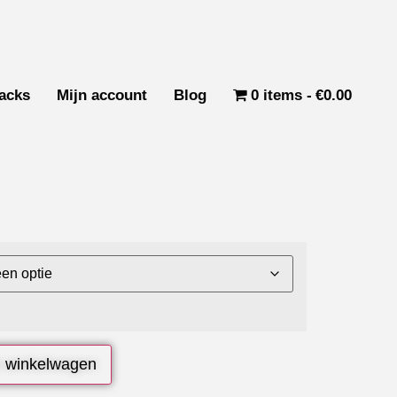
acks
Mijn account
Blog
0 items
€0.00
 winkelwagen