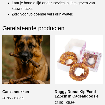
Laat je hond altijd onder toezicht bij het geven van
kauwsnacks.
Zorg voor voldoende vers drinkwater.
Gerelateerde producten
Ganzennekken
Doggy Donut Kip/Eend
12.5cm in Cadeaudoosje
€
6.95
-
€
36.95
€
5.50
-
€
9.99