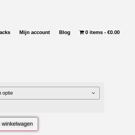
acks
Mijn account
Blog
0 items
€0.00
 winkelwagen