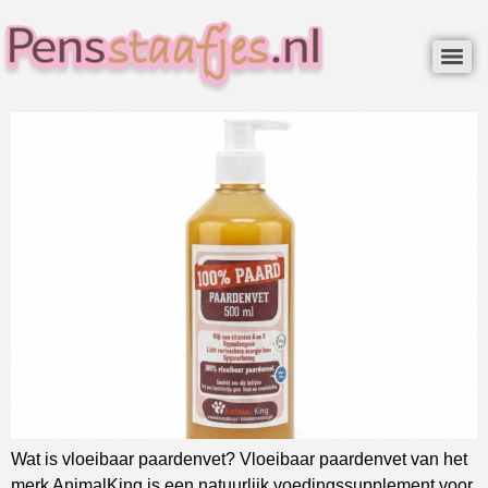
Wat is vloeibaar paardenvet? Vloeibaar paardenvet van het
merk AnimalKing is een natuurlijk voedingssupplement voor