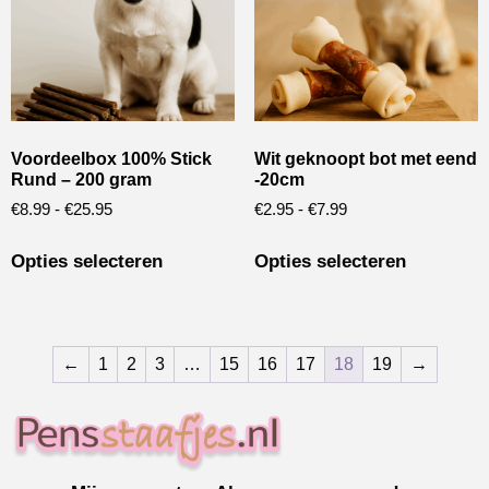
Voordeelbox 100% Stick
Wit geknoopt bot met eend
Rund – 200 gram
-20cm
€
8.99
-
€
25.95
€
2.95
-
€
7.99
Opties selecteren
Opties selecteren
←
1
2
3
…
15
16
17
18
19
→