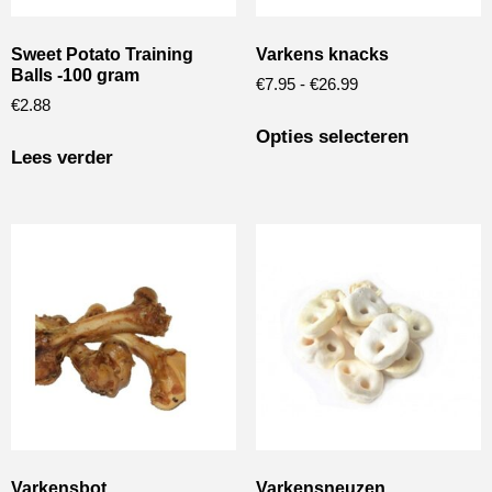
Sweet Potato Training
Varkens knacks
Balls -100 gram
€
7.95
-
€
26.99
€
2.88
Opties selecteren
Lees verder
Varkensbot
Varkensneuzen