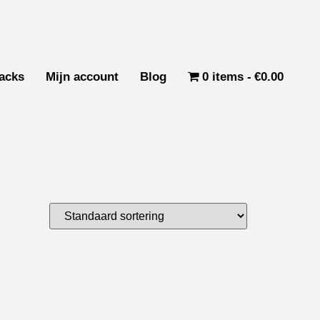
acks
Mijn account
Blog
0 items
€0.00