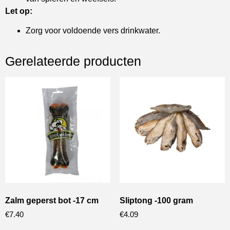
Let op:
Zorg voor voldoende vers drinkwater.
Gerelateerde producten
Zalm geperst bot -17 cm
Sliptong -100 gram
€
7.40
€
4.09